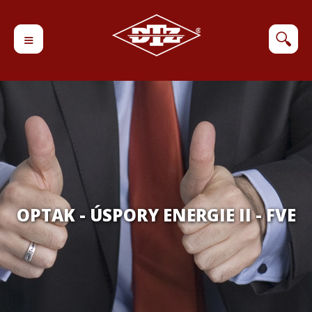
≡
🔍
OPTAK - ÚSPORY ENERGIE II - FVE