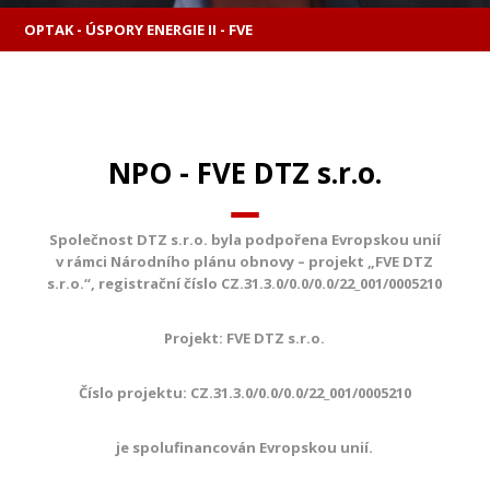
OPTAK - ÚSPORY ENERGIE II - FVE
NPO - FVE DTZ s.r.o.
Společnost DTZ s.r.o. byla podpořena Evropskou unií
v rámci Národního plánu obnovy – projekt „FVE DTZ
s.r.o.“, registrační číslo CZ.31.3.0/0.0/0.0/22_001/0005210
Projekt: FVE DTZ s.r.o.
Číslo projektu:
CZ.31.3.0/0.0/0.0/22_001/0005210
je spolufinancován Evropskou unií.