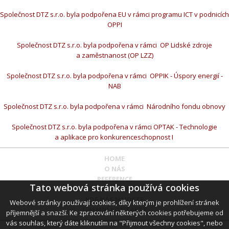
Společnost DTZ s.r.o. byla podpořena EU v rámci programu ICT v podnicích
OPPI
Společnost DTZ s.r.o. byla podpořena v rámci OP Lidské zdroje
a zaměstnanost (OP LZZ)
Společnost DTZ s.r.o. byla podpořena v rámci OPPIK - Úspory energií -
NAB
Společnost DTZ s.r.o. byla podpořena v rámci Národního fondu obnovy
Společnost DTZ s.r.o. byla podpořena v rámci OPTAK - Technologie
a aplikace pro konkurenceschopnost I
HOME
O NÁS
REFERENCE
Tato webová stránka používá cookies
CERTIFIKÁTY A OPRÁVNĚNÍ
KDE NÁS NAJDETE
Webové stránky používají cookies, díky kterým je prohlížení stránek
FIREMNÍ KONTAKTY
příjemnější a snazší. Ke zpracování některých cookies potřebujeme od
vás souhlas, který dáte kliknutím na "Přijmout všechny cookies", nebo