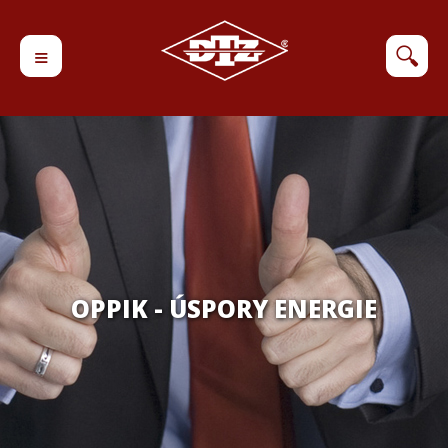
≡
🔍
OPPIK - ÚSPORY ENERGIE